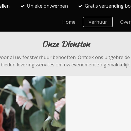
ellen
Unieke ontwerpen
Gratis verzending bo
Home
Verhuur
Over
Onze Diensten
 voor al uw feestverhuur behoeften. Ontdek ons uitgebreide 
j bieden leveringsservices om uw evenement zo gemakkelijk e