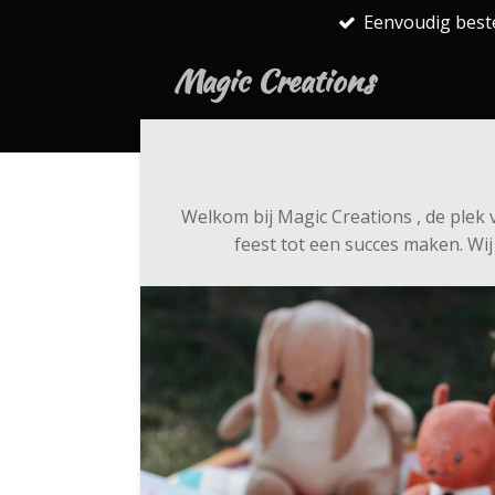
Eenvoudig best
Ga
direct
Magic Creations
naar
de
hoofdinhoud
Welkom bij Magic Creations , de plek
feest tot een succes maken. Wi