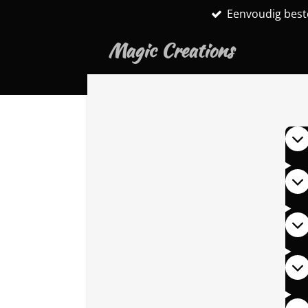
Eenvoudig best
Ga
direct
Magic Creations
naar
de
hoofdinhoud