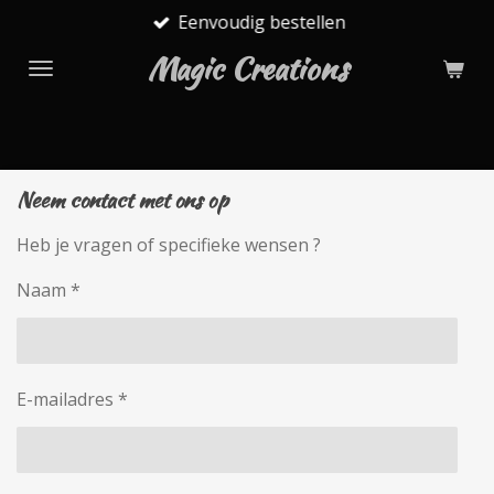
Eenvoudig bestellen
Ga
direct
Magic Creations
naar
de
hoofdinhoud
Neem contact met ons op
Heb je vragen of specifieke wensen ?
Naam *
E-mailadres *