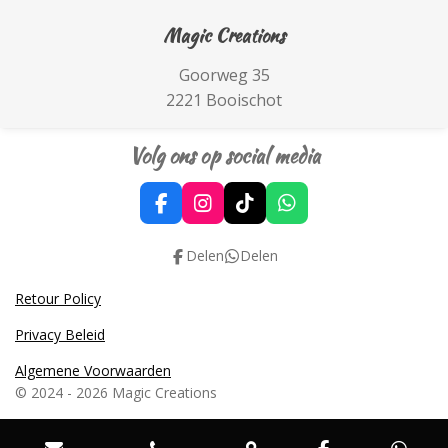
Magic Creations
Goorweg 35
2221 Booischot
Volg ons op social media
F
I
T
W
a
n
i
h
c
s
k
a
Delen
Delen
e
t
T
t
b
a
o
s
Retour Policy
o
g
k
A
o
r
p
Privacy Beleid
k
a
p
m
Algemene Voorwaarden
© 2024 - 2026 Magic Creations