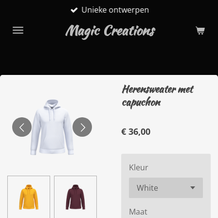
Unieke ontwerpen
Ga
direct
Magic Creations
naar
de
hoofdinhoud
Herensweater met
capuchon
€ 36,00
Kleur
Maat