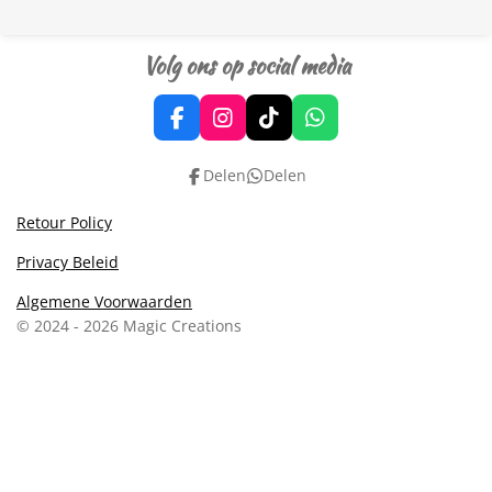
Volg ons op social media
F
I
T
W
a
n
i
h
c
s
k
a
Delen
Delen
e
t
T
t
b
a
o
s
Retour Policy
o
g
k
A
o
r
p
Privacy Beleid
k
a
p
m
Algemene Voorwaarden
© 2024 - 2026 Magic Creations