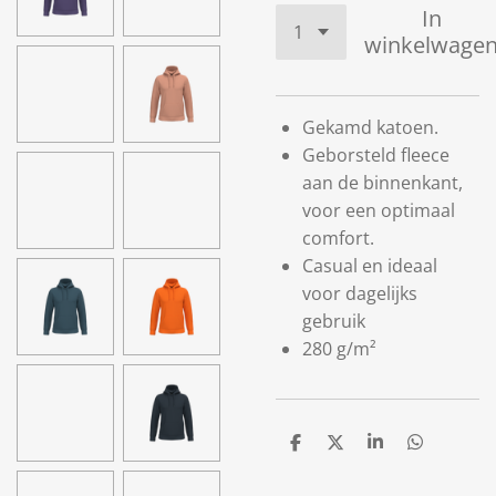
In
winkelwage
Gekamd katoen.
Geborsteld fleece
aan de binnenkant,
voor een optimaal
comfort.
Casual en ideaal
voor dagelijks
gebruik
280 g/m²
D
D
S
D
e
e
h
e
l
e
a
l