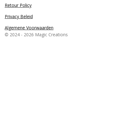
b
a
o
s
Retour Policy
o
g
k
A
o
r
p
Privacy Beleid
k
a
p
m
Algemene Voorwaarden
© 2024 - 2026 Magic Creations