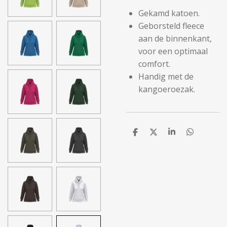
Gekamd katoen.
Geborsteld fleece
aan de binnenkant,
voor een optimaal
comfort.
Handig met de
kangoeroezak.
D
D
S
D
e
e
h
e
l
e
a
l
e
l
r
e
n
e
n