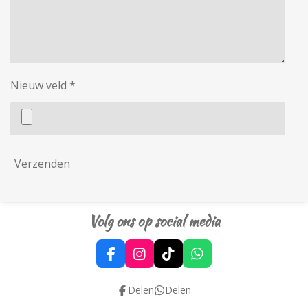
Nieuw veld *
Verzenden
Volg ons op social media
F
I
T
W
a
n
i
h
c
s
k
a
Delen
Delen
e
t
T
t