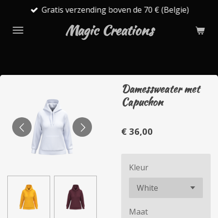
Gratis verzending boven de 70 € (Belgie)
Ga
direct
Magic Creations
naar
de
hoofdinhoud
Damessweater met
Capuchon
€ 36,00
Kleur
Maat