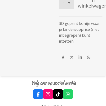
In
winkelwage
3D geprint konijn waar
je kindersupprise (niet
inbegrepen) kunt
inzetten.
D
D
S
D
e
e
h
e
l
e
a
l
e
l
r
e
n
e
n
Volg ons op social media
F
I
T
W
a
n
i
h
c
s
k
a