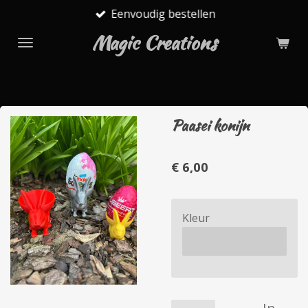
Eenvoudig bestellen
Ga
direct
Magic Creations
naar
de
hoofdinhoud
Paasei konijn
€ 6,00
Kleur