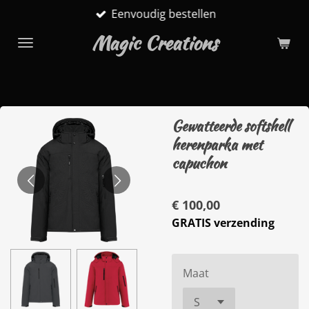
Eenvoudig bestellen
Ga
direct
Magic Creations
naar
de
hoofdinhoud
Gewatteerde softshell
herenparka met
capuchon
€ 100,00
GRATIS verzending
Maat