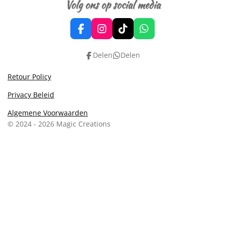
Volg ons op social media
F
I
T
W
a
n
i
h
c
s
k
a
Delen
Delen
e
t
T
t
b
a
o
s
Retour Policy
o
g
k
A
o
r
p
Privacy Beleid
k
a
p
m
Algemene Voorwaarden
© 2024 - 2026 Magic Creations