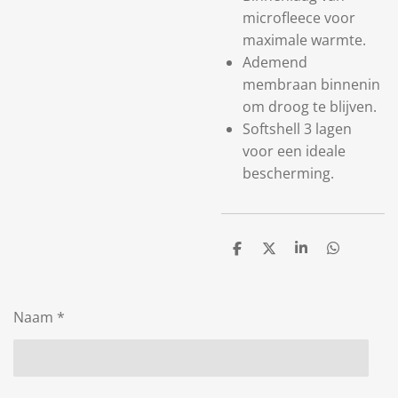
microfleece voor
maximale warmte.
Ademend
membraan binnenin
om droog te blijven.
Softshell 3 lagen
voor een ideale
bescherming.
D
D
S
D
e
e
h
e
l
e
a
l
e
l
r
e
n
e
n
Naam *