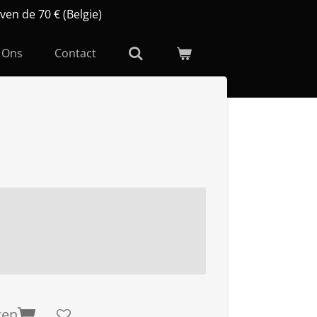
ven de 70 € (Belgie)
 Ons
Contact
gen