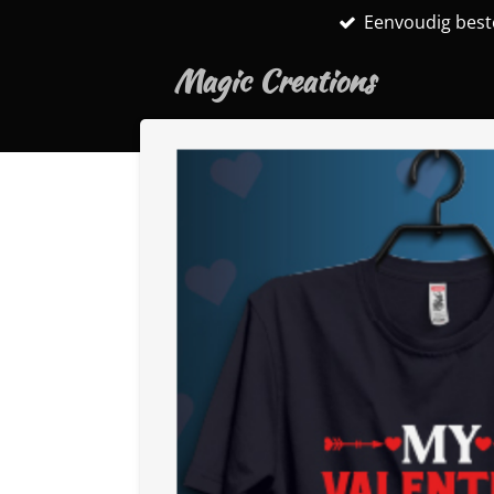
Eenvoudig best
Ga
direct
Magic Creations
naar
de
hoofdinhoud