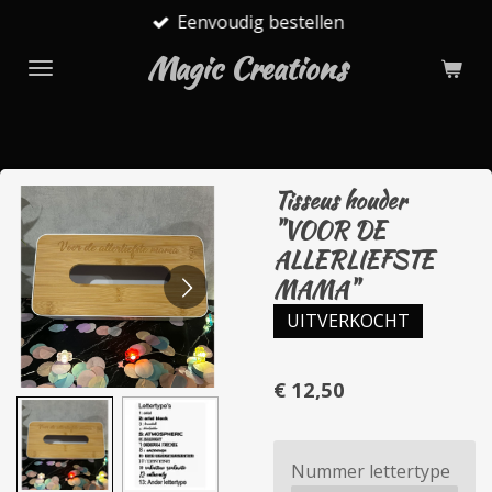
Eenvoudig bestellen
Ga
direct
Magic Creations
naar
de
hoofdinhoud
Tisseus houder
"VOOR DE
ALLERLIEFSTE
MAMA"
UITVERKOCHT
€ 12,50
Nummer lettertype