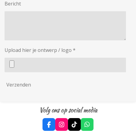
Bericht
Upload hier je ontwerp / logo *
Verzenden
Volg ons op social media
F
I
T
W
a
n
i
h