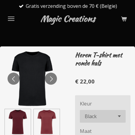
Gratis verzending boven de 70 € (Belgie)
Ga
direct
Magic Creations
naar
de
hoofdinhoud
Heren T-shirt met
ronde hals
€ 22,00
Kleur
Maat