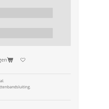
gen
al.
ttenbandsluiting.