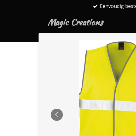
Eenvoudig best
Ga
direct
Magic Creations
naar
de
hoofdinhoud